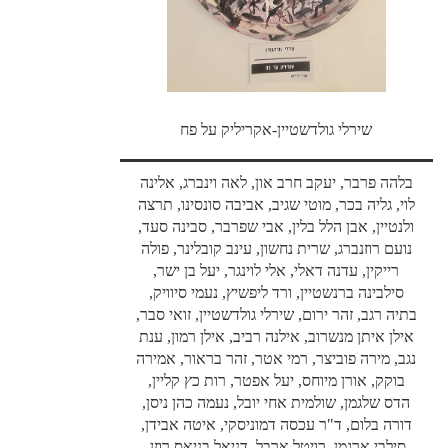
שירלי גולדשטיין-אקריליק על פח
בלהה פרבר, יעקב חרב און, לאה וינברג, אלינה
לוי, גליה בכר, מוטי שגיב, אביבה סונסינו, תרצה
ולנטיין, אבן הלל בלין, אבי שפרבר, סבינה סעד,
נועם רוזנברג, שרית נחשון, עינב קובלינר, פולה
רייקין, עדנה דאלי, אלי לוינגר, יעל בן ישר,
סילבינה ברנשטיין, ורד ליפשיץ, נעמי סיוויק,
בתיה רגב, זהר ירום, שירלי גולדשטיין, זואי סבר,
אילן איתן מנשרוב, אילנה רביב, אילן רמון, ענת
נגב, מירה פוביצר, רמי אטר, זהר בראור, אמירה
בוקק, אורן מיוחס, יעל אפטר, רות כץ קליין,
הדס שלגמן, שולמית אחי יובל, נעמה כהן ניסן,
דורה בלום, ד"ר עכסה דמוניסקי, איטה אבידן,
סילבי ארגמן, רויטל ארבל, דניאל בניאס רוזן,