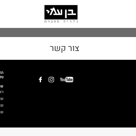
ניווט
לג
ראשי
תוכן
אשי
צור קשר
החשמל
טל: 12733
שע
רא
שליש
שישי: 
שב