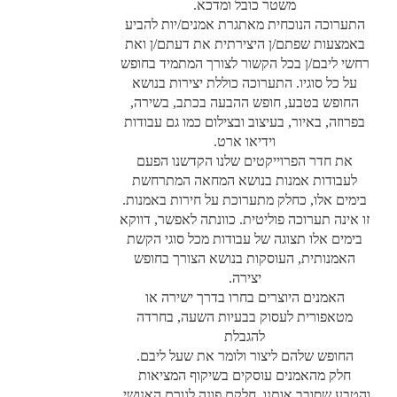
משטר כובל ומדכא.
התערוכה הנוכחית מאתגרת אמנים/יות להביע
באמצעות שפתם/ן היצירתית את דעתם/ן ואת
רחשי ליבם/ן בכל הקשור לצורך המתמיד בחופש
על כל סוגיו. התערוכה כוללת יצירות בנושא
החופש בטבע, חופש ההבעה בכתב, בשירה,
בפרוזה, באיור, בעיצוב ובצילום כמו גם עבודות
וידיאו ארט.
את חדר הפרוייקטים שלנו הקדשנו הפעם
לעבודות אמנות בנושא המחאה המתרחשת
בימים אלו, כחלק מתערוכת על חירות באמנות.
זו אינה תערוכה פוליטית. כוונתה לאפשר, דווקא
בימים אלו תצוגה של עבודות מכל סוגי הקשת
האמנותית, העוסקות בנושא הצורך בחופש
יצירה.
האמנים היוצרים בחרו בדרך ישירה או
מטאפורית לעסוק בבעיות השעה, בחרדה
להגבלת
החופש שלהם ליצור ולומר את שעל ליבם.
חלק מהאמנים עוסקים בשיקוף המציאות
והטבע שסובב אותנו, חלקם פונה לגורם האנושי,