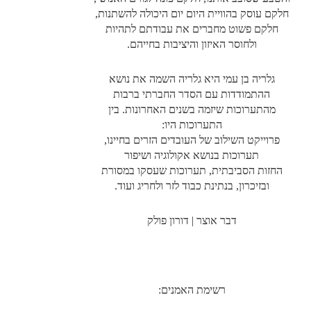
חלקם עוסק בהוויית היום יום היכולה להשתנות,
חלקם פשוט מחברים את עבודתם לתהיות
ולחוסר האיזון והיציבות בחייהם.
גלריה בן עמי היא גלריה השמה את נושא
ההתמודדות עם הסדר החברתי ברבות
מהתערוכות שיזמה בשנים האחרונות. בין
התערוכות היו:
פרוייקט השילוב של העובדים הזרים בחיינו,
תערוכות בנושא אקולוגיה ושיפור
החזות הסביבתית, תערוכות שעסקו במסורת
ובזיכרון, בנתינת כבוד לזר ולחריג ועוד.
דבר אוצר | דורון פולק
רשימת האמנים: