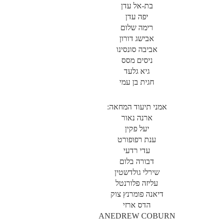
בת-אל עדן
יפה עדן
רימה שלום
אבישג דורון
אביבה סונסינו
ניסים מסס
גיא גלעד
חגית בן עמי
אמני תיעוד המחאה:
ארנה נאור
יעל פקין
ענת רפופורט
עדי רדעי
דבורה בלום
שירלי גולדשטין
עליזה פלורנטל
דיאנה פומרנץ צוק
הדס ארזי
ANEDREW COBURN