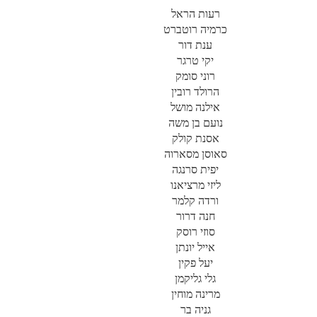
רעות הראל
כרמיה רוטברט
ענת דור
יקי טרגר
רוני סומק
הרולד רובין
אילנה מושל
נועם בן משה
אסנת קולק
סאוסן מסארוה
יפית סרנגה
ליזי מרציאנו
ורדה קלמר
חנה דרור
סוזי רוסק
אייל יונתן
יעל פקין
גלי גליקמן
מרינה מוחין
גניה בר