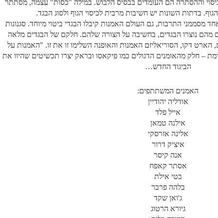
יסוי וההסתרה הם העומדים בבסיס הלבוש. במילה "כסות" עצמה, מסתתר
וף. בדתות השונות יש חשיבות מרבית לכיסוי הגוף ולסוג הבגד.
 מסממני התרבות, גם העולם האמנות קיבלו הבגדי ביטוי מיוחד. סגנונות
מהם נוצרו הבגדים, בחשיבה על הצורה שלהם. חלקם של הבגדים מלאה
ם, הארט דקו, הסוריאליזם האמנות והאופנה השלימו זו את זו. "האמנות על
 – חלק מהאומנים הדגולים כמו פיקאסו ובראק יצרו תכשיטים שהיוו את
הביגוד החדש…
האמנים המשתתפים:
אודליה יהודיין
אייל פלד
אילנה טמאן
אלינה אזרסקי
איציק דרור
אנה קיסר
אסתר קאפח
בטי אילת
בלהה פרבר
ג'ואן שקד
גיורא הרטוג