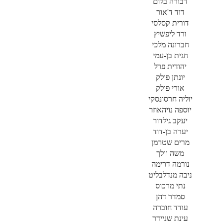
דבורה בלום
דוד ד'אור
דורית קסלסי
ורד ליפשיץ
חברונה מלכי
חגית בן-עמי
יהודית פרל
יונתן פולק
אורי פולק
יוליה חרסונסקי
יוספה נויהאוזר
יעקב גילדור
יערה בן-דוד
מרים שטרמן
משה וולך
נורמה דרימה
ניבה מנדלבליט
נתי מרכוס
סמדר דהן
עודד חוברה
עינת שניידר