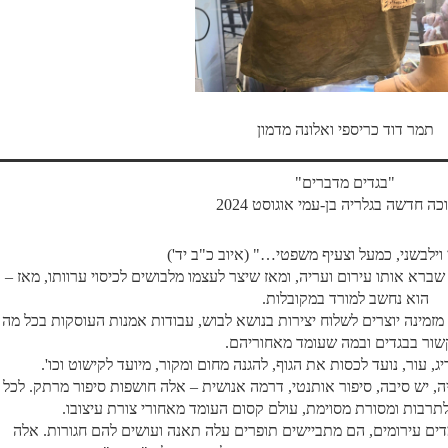
תמר דוד כריספי ואלונה מדמון
"בגדים מדברים"
ה חדשה בגלריה בן-עמי אוגוסט 2024
ילבשני, כמעל וצעיף משפטי…" (איוב כ"ב יד')
רא אותו עירום ועריה, ומאז שיצר לעצמו מלבושים לכיסוי ערוותו, מאז –
הוא נחשב למורד במקובלות.
מזמינה יוצרים לשלוח יצירות בנושא לבוש, עבודות אמנות העוסקות בכל מה
ור בבגדים ובמה שעומד מאחוריהם.
ג, עור, נועד לכסות את הגוף, להגנה מחום ומקור, מיועד לקישוט וכו'.
ה, יש סיבה, סיפור אותנטי, דרמה אנושית – אלה חושפות סיפור מרתק. לכל
לתרבות ומסורת מסוימת, עולם קסום העומד מאחורי צורת עיצובו.
מדים עירומים, הם מתביישים תופרים עלה תאנה ועושים להם חגורות. אלה