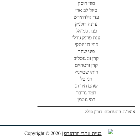
סוזי רוסק
סיגל לב ארי
עדי גולדהירש
עדנה רולניק
ענת סמואל
ענת פרנק גורלי
פוני בז'זינסקי
פיני שחר
קרן ווג גוטליב
קרן ורטהיים
רותי שטייניץ
רני טל
שהם חירורג
תמר גרובר
רמי גוטמן
אוצר/ת התערוכה: דורון פולק
בניית אתרי וורדפרס
Copyright © 2026 |