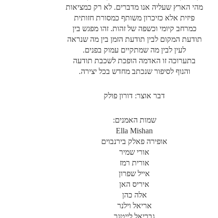
מהי הארץ שעליה אנו מדברים. לא רק כמציאות
פיזית אלא כזיכרון משותף כמסורת חזותית
כמרחב קיומי וכשפה של זהות. זהו מפגש בין
תודעת המקום לבין תודעת הזמן בין מה שנראה
לעין לבין מה שמתקיים עמוק בפנים.
בתערוכה זו האדמה הופכת לשכבת תודעה
והנוף לסיפור שנכתב מחדש בכל יצירה.
דבר אוצר: דורון פולק
שמות האמנים:
Ella Mishan
אופירה פאלק בירנבוים
אורי שמיר
אורית רמז
אייל שפרון
איריס האן
אלה כהן
אריאל וילנר
גבריאל לייטנר