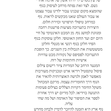
של עץ מסוים לריח הראשון של אדמה אחרי
גשם. לצד זאת נפתח מרחב לעיסוק בנוף
שהומצא מקום שבנינו עבור ילדינו עבור עצמנו
או עבור העולם שאנו מבקשים לראות. נוף
כמרחב טיפולי תרפויטי וכזירת חלום.
היצירות בתערוכה מציעות פרשנות רחבה
ומגוונת למושג נוף. מן המבט האינטימי על חיי
היום יום ועד החזון האוטופי. חלקן עוסקות בנוף
הפיזי חלקן בנוף רגשי או מנטלי וחלקן
מטשטשות את הגבולות בין השניים. כך הופכת
התערוכה לפסיפס של נקודות מבט עדויות
אישיות וחתימות של רוח.
המנעד הרחב של המדיות ציור רישום צילום
פיסול טקסטיל וידיאו ארט וטכניקות מעורבות
מאפשר לאמן ולגישה האוצרותית להאיר את
הנוף דרך החומריות עצמה. מרקם המכחול
משקל החימר דקויות הצללים בצילום פעימות
התנועה בוידיאו. לכל מדיום יש דרך אחרת
לספר את הסיפור של האדמה ושל מה שחי
עליה.
נוף ארץ היא הזמנה להיזכר לדמיין ולבחון מחדש