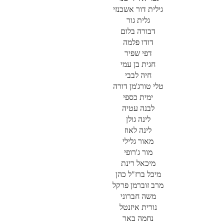
גילית דור אשכנזי
גלית גור
דבורה בלום
דודו פלמה
דפי שפיר
חגית בן עמי
חיה לבבי
טלי טורג'מן דורה
ימית כספי
לבנה עטיה
לינה גולן
לינה לאוז
מאור גלילי
מור ג'רופי
מיכאל רינת
מיכל ברז"ל כהן
מרב זוברמן פרקל
משה חברוני
נורית איזנטל
נחמה באר