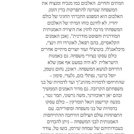
המתים והחיים. האלבום כמו מנכיח ומנציח את
המשפחה שנדונה להתפרקות בדין הזמן.
האלבום הוא המפגש החברתי החגיגי של כולם
יחדיו. לא לחינם כוחו המיתי של האלבום
המשפחתי מרבה להזין את היצירה האמנותית
המודרנית והפוסט מודרנית". ןאכן האמנים
הקלאסיים, בהם רפאל, לאונרדו דה וינצ'י,
מיכלאנג'לו, בוטיצ'לי ועוד יוצרים מיתיים אחרים
כולם עסקו בציורי משפחה. גם באמנות
הישראלית לא היה כמעט אף אמן שלא
התייחס לנושא המשפחה. ראובן, נחום גוטמן,
יוסל ברגנר, נפתלי בזם, גלעדי, סימון –
שהתייחסו לדמויות מהתנ"ך ועד לדמויות של בני
משפחתם הקרובה. גם מדור האמנים הממשיך
ובהם יאן ראוכוורגר, משה גרשוני, תמר גטר ,
מנשה קדישמן ויגאל תומרקין – כולם עסקו
בדמויות של בני משפחה וסיפוריהם. עם
התפתחות עולם הצילום הורחבה ההתייחסות
האמנותית לבני המשפחה – ניתן להבחים
בעבודותיהם של שמחה שירמן, בועז טל, עודד