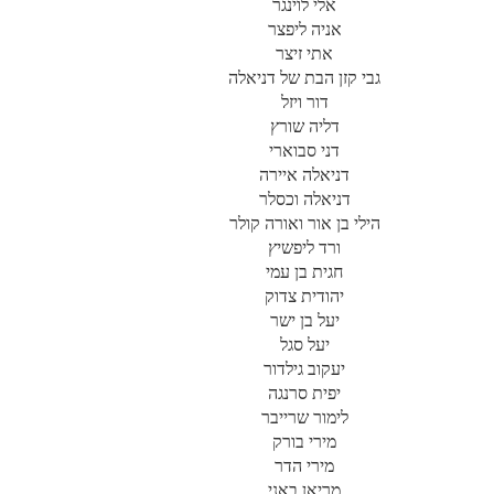
אלי לוינגר
אניה ליפצר
אתי זיצר
גבי קזן הבת של דניאלה
דור ויזל
דליה שורץ
דני סבוארי
דניאלה איירה
דניאלה וכסלר
הילי בן אור ואורה קולר
ורד ליפשיץ
חגית בן עמי
יהודית צדוק
יעל בן ישר
יעל סגל
יעקוב גילדור
יפית סרנגה
לימור שרייבר
מירי בורק
מירי הדר
מריאן באני