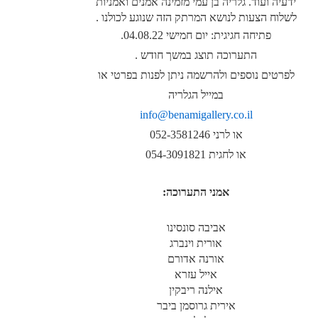
ידעיה ועוד. גלריה בן עמי מזמינה אמנים ואמניות
לשלוח הצעות לנושא המרתק הזה שנוגע לכולנו .
פתיחה חגיגית: יום חמישי 04.08.22.
התערוכה תוצג במשך חודש .
לפרטים נוספים ולהרשמה ניתן לפנות בפרטי או
במייל הגלריה
info@benamigallery.co.il
או לרני 052-3581246
או לחגית 054-3091821
אמני התערוכה:
אביבה סונסינו
אורית וינברג
אורנה אדורם
אייל עזרא
אילנה ריבקין
אירית גרוסמן ביבר