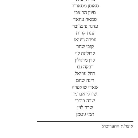
סאוסן מסארוה
סיוון הר צבי
סמאח עוואד
עדנה פינצ'ובר
ענת קורת
עפרה ג'יניאו
קובי שחר
קרולינה לוי
קרן מרגולין
רבקה נבו
רחל עוזיאל
רינה שחם
שאדי טואפרה
שירלי אברמי
שרה כוכבי
שרה לוין
תמי גוטמן
אוצר/ת התערוכה: