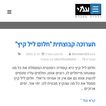
לג
תפר
תוכן
אשי
ניווט
ראשי
תערוכה קבוצתית "חלום ליל קיץ"
מאת
BENAMIUSER
פורסם בתאריך
יולי 9, 2023
קטגוריה
UNCATEGORIZED
אין תגובות
חלום ליל קיץ היא קומדיה רומנטית המסמלת את כל מה
שאנחנו מייחלים לו, רוצים אותו, חולמים עליו ומנסים
להשיג אותו גם אם אין זה אמיתי וריאלי. חלום ליל קיץ
מסמל את כל מה שהקיץ מבטיח לנו: ימי אור, ימים
ארוכים …
תערוכה
קרא עוד "
קבוצתית