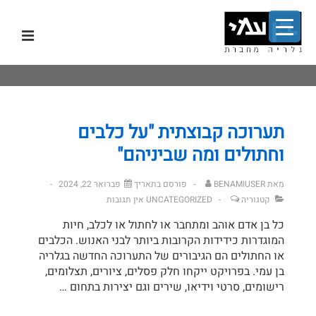
לג
תפר
תוכן
אשי
ניווט
ראשי
תערוכה קבוצתית "על כלבים
וחתולים ומה שביניהם"
מאת
BENAMIUSER
פורסם בתאריך
פברואר 22, 2024
קטגוריה
UNCATEGORIZED
אין תגובות
כל בן אדם אוהב ומתחבר או לחתול או לכלב, חיות
המוגדרות כידידות הקרובות ביותר לבני האנוש. הכלבים
או החתולים הם הגיבורים של התערוכה החדשה בגלריה
בן עמי. בפרויקט ייקחו חלק פסלים, ציורים, תצלומים,
רישומים, סרטי וידיאו, שירים וגם יצירות בתחום …